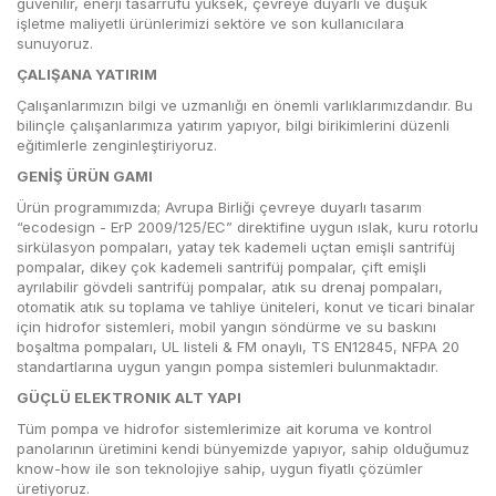
güvenilir, enerji tasarrufu yüksek, çevreye duyarlı ve düşük
işletme maliyetli ürünlerimizi sektöre ve son kullanıcılara
sunuyoruz.
ÇALIŞANA YATIRIM
Çalışanlarımızın bilgi ve uzmanlığı en önemli varlıklarımızdandır. Bu
bilinçle çalışanlarımıza yatırım yapıyor, bilgi birikimlerini düzenli
eğitimlerle zenginleştiriyoruz.
GENİŞ ÜRÜN GAMI
Ürün programımızda; Avrupa Birliği çevreye duyarlı tasarım
“ecodesign - ErP 2009/125/EC” direktifine uygun ıslak, kuru rotorlu
sirkülasyon pompaları, yatay tek kademeli uçtan emişli santrifüj
pompalar, dikey çok kademeli santrifüj pompalar, çift emişli
ayrılabilir gövdeli santrifüj pompalar, atık su drenaj pompaları,
otomatik atık su toplama ve tahliye üniteleri, konut ve ticari binalar
için hidrofor sistemleri, mobil yangın söndürme ve su baskını
boşaltma pompaları, UL listeli & FM onaylı, TS EN12845, NFPA 20
standartlarına uygun yangın pompa sistemleri bulunmaktadır.
GÜÇLÜ ELEKTRONIK ALT YAPI
Tüm pompa ve hidrofor sistemlerimize ait koruma ve kontrol
panolarının üretimini kendi bünyemizde yapıyor, sahip olduğumuz
know-how ile son teknolojiye sahip, uygun fiyatlı çözümler
üretiyoruz.