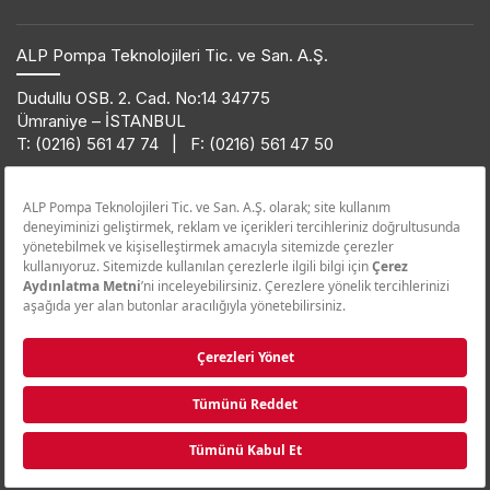
ALP Pompa Teknolojileri Tic. ve San. A.Ş.
Dudullu OSB. 2. Cad. No:14 34775
Ümraniye – İSTANBUL
T: (0216) 561 47 74 | F: (0216) 561 47 50
Ürün Bilgi Hattı
0850 432 38 62
© 2019 ETNA. Her hakkı saklıdır.
Satış Sonrası Hizmetler - STS
0850 455 38 62