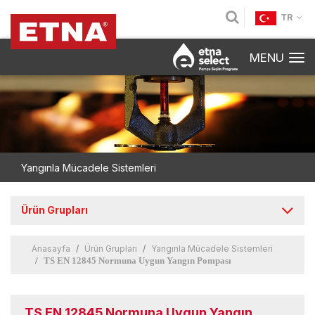
TR
MENU
Yangınla Mücadele Sistemleri
Ürün Grupları
Anasayfa
Ürün Grupları
Yangınla Mücadele Sistemleri
TS EN 12845 Normuna Uygun Yangın Pompası
TS EN 12845 Normuna Uygun Yangın