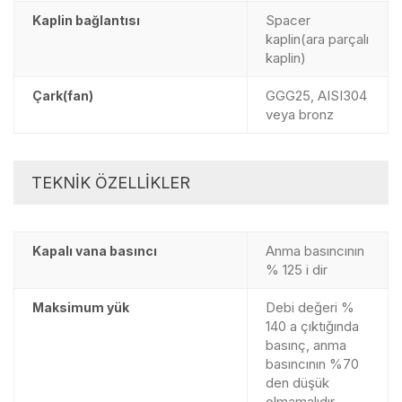
Spacer
Kaplin bağlantısı
kaplin(ara parçalı
kaplin)
GGG25, AISI304
Çark(fan)
veya bronz
TEKNİK ÖZELLİKLER
Anma basıncının
Kapalı vana basıncı
% 125 i dir
Debi değeri %
Maksimum yük
140 a çıktığında
basınç, anma
basıncının %70
den düşük
olmamalıdır.