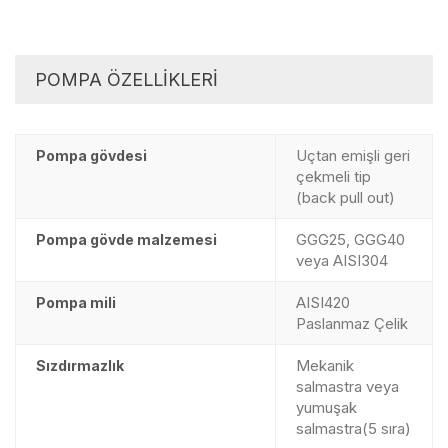
POMPA ÖZELLİKLERİ
Uçtan emişli geri
Pompa gövdesi
çekmeli tip
(back pull out)
GGG25, GGG40
Pompa gövde malzemesi
veya AISI304
AISI420
Pompa mili
Paslanmaz Çelik
Mekanik
Sızdırmazlık
salmastra veya
yumuşak
salmastra(5 sıra)