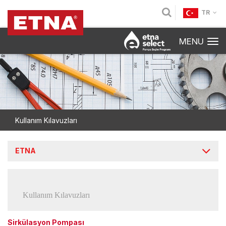
TR
MENU
Kullanım Kılavuzları
ETNA
Kullanım Kılavuzları
Sirkülasyon Pompası