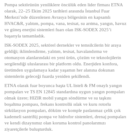
Pompa sektörünün yeniliklere öncülük eden lider firması ETNA
olarak, 22–25 Ekim 2025 tarihleri arasında İstanbul Fuar
Merkezi’nde düzenlenen Avrasya bölgesinin en kapsamlı
HVAC&R, yalıtım, pompa, vana, tesisat, su arıtma, yangın, havuz
ve güneş enerjisi sistemleri fuarı olan ISK-SODEX 2025’i
başarıyla tamamladık.
ISK-SODEX 2025, sektörel dernekler ve temsilcilerin bir araya
geldiği; iklimlendirme, yalıtım, tesisat, havalandırma ve
otomasyon alanlarındaki en yeni ürün, çözüm ve teknolojilerin
sergilendiği uluslararası bir platform oldu. Enerjiden konfora,
üretimden uygulamaya kadar yaşamın her alanına dokunan
sistemlerin geleceği fuarda yeniden şekillendi.
ETNA olarak fuar boyunca başta UL listeli & FM onaylı yangın
pompaları ve TS EN 12845 standardına uygun yangın pompaları
olmak üzere; HIZIR mobil yangın söndürme ve su taşkını
boşaltma pompası, frekans kontrollü ıslak ve kuru rotorlu
sirkülasyon pompaları, döküm ve komple paslanmaz çelik çok
kademeli santrifüj pompa ve hidrofor sistemleri, drenaj pompaları
ve kendi dizaynımız olan koruma kontrol panolarımızı
ziyaretçilerle buluşturduk.