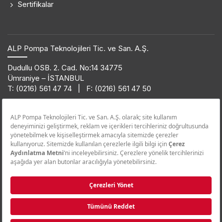
Sertifikalar
ALP Pompa Teknolojileri Tic. ve San. A.Ş.
Dudullu OSB. 2. Cad. No:14 34775
Ümraniye – İSTANBUL
T: (0216) 561 47 74 | F: (0216) 561 47 50
Ürün Bilgi Hattı
0850 432 38 62
© 2019 ETNA. Her hakkı saklıdır.
Satış Sonrası Hizmetler - STS
0850 455 38 62